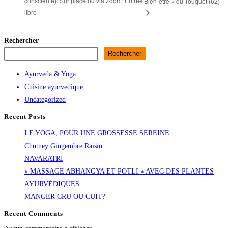
consciente): Sur place ou via Zoom: Entrée
Bien-être » du Touquet (62)
libre
Rechercher
Rechercher
Ayurveda & Yoga
Cuisine ayurvedique
Uncategorized
Recent Posts
LE YOGA, POUR UNE GROSSESSE SEREINE.
Chutney Gingembre Raisin
NAVARATRI
« MASSAGE ABHANGYA ET POTLI » AVEC DES PLANTES
AYURVÉDIQUES
MANGER CRU OU CUIT?
Recent Comments